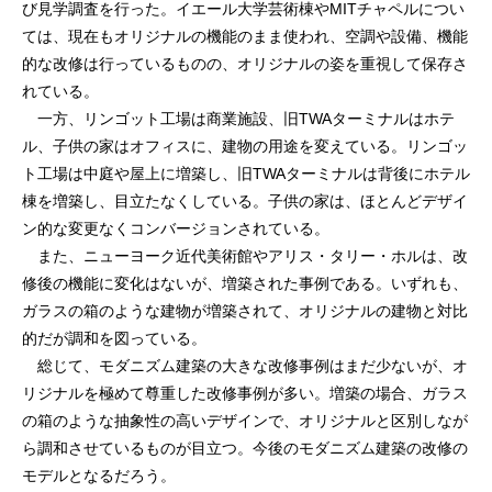
び見学調査を行った。イエール大学芸術棟やMITチャペルについ
ては、現在もオリジナルの機能のまま使われ、空調や設備、機能
的な改修は行っているものの、オリジナルの姿を重視して保存さ
れている。
一方、リンゴット工場は商業施設、旧TWAターミナルはホテ
ル、子供の家はオフィスに、建物の用途を変えている。リンゴッ
ト工場は中庭や屋上に増築し、旧TWAターミナルは背後にホテル
棟を増築し、目立たなくしている。子供の家は、ほとんどデザイ
ン的な変更なくコンバージョンされている。
また、ニューヨーク近代美術館やアリス・タリー・ホルは、改
修後の機能に変化はないが、増築された事例である。いずれも、
ガラスの箱のような建物が増築されて、オリジナルの建物と対比
的だが調和を図っている。
総じて、モダニズム建築の大きな改修事例はまだ少ないが、オ
リジナルを極めて尊重した改修事例が多い。増築の場合、ガラス
の箱のような抽象性の高いデザインで、オリジナルと区別しなが
ら調和させているものが目立つ。今後のモダニズム建築の改修の
モデルとなるだろう。