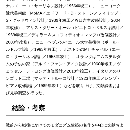
ナル（エーロ・サーリネン設計／1966年竣工）、ニューヨーク
近代美術館（MoMA／エドワード・D・ストーン／フィリップ・
S・グッドウィン設計／1939年竣工／谷口吉生改修設計／2004
年改修）、アリス・タリー・ホール（ピエトロ・ベルスキ設計／
1969年竣工／ディラー＆スコフィディオ＋レンフロ改修設計／
2009年改修）、ニューヘブンのイエール大学芸術棟（ポール・
ルドルフ設計／1963年竣工）、ボストンのMITチャペル（エー
ロ・サーリネン設計／1955年竣工）、オランダはアムステルダ
ムの子供の家（アルド・ファン・アイク設計／1960年竣工／ヴ
ェッセル・デ・ヨング改修設計／2018年竣工）、イタリアのリ
ンゴット工場（マッテ・トルッコ設計／1923年竣工／レンゾ・
ピアノ改修設計／1989年竣工）などを取り上げ、文献調査およ
び見学調査を行った。
結論・考察
戦前から戦後にかけてのモダニズム建築の名作を中心に文献およ