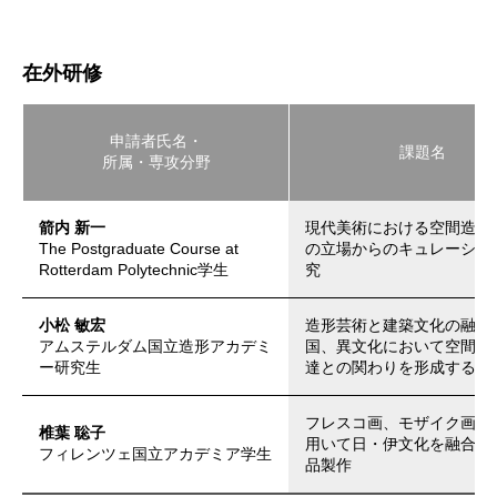
在外研修
申請者氏名・
課題名
所属・専攻分野
箭内 新一
現代美術における空間造形
The Postgraduate Course at
の立場からのキュレーショ
Rotterdam Polytechnic学生
究
小松 敏宏
造形芸術と建築文化の融合
アムステルダム国立造形アカデミ
国、異文化において空間造
ー研究生
達との関わりを形成するこ
フレスコ画、モザイク画の
椎葉 聡子
用いて日・伊文化を融合さ
フィレンツェ国立アカデミア学生
品製作