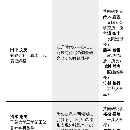
共同研究者／
鈴木 嘉吉
（元国立奈良
研究所 所長
宮澤 智士
（長岡造形大
授）
江戸時代を中心にし
田中 文男
藤本 昌也
た農村住宅の調査研
有限会社 真木 代
（㈱現代計画
究とその修復保存
表取締役
所 所長）
川村 哲夫
（匠建築事務
長）
竹村 雅行
（京都大学 
生）
共同研究者／
街の公私中間領域に
柘植 喜治
清水 忠男
おけるしつらいの造
（千葉大学 
千葉大学工学部工業
形表現の現況とその
授）
意匠学科教授