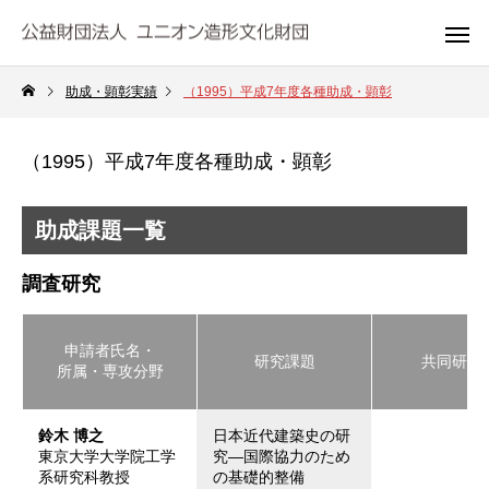
助成・顕彰実績
（1995）平成7年度各種助成・顕彰
（1995）平成7年度各種助成・顕彰
助成課題一覧
調査研究
申請者氏名・
研究課題
共同研究
所属・専攻分野
鈴木 博之
日本近代建築史の研
東京大学大学院工学
究―国際協力のため
系研究科教授
の基礎的整備