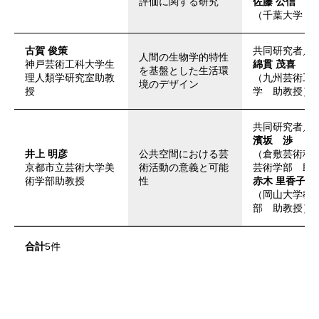
評価に関する研究
佐藤 公信
（千葉大学 
古賀 俊策
共同研究者／
人間の生物学的特性
神戸芸術工科大学生
綿貫 茂喜
を基盤とした生活環
理人類学研究室助教
（九州芸術工
境のデザイン
授
学 助教授）
共同研究者／
濱坂 渉
井上 明彦
公共空間における芸
（倉敷芸術科
京都市立芸術大学美
術活動の意義と可能
芸術学部 助
術学部助教授
性
赤木 里香子
（岡山大学教
部 助教授）
合計
5件