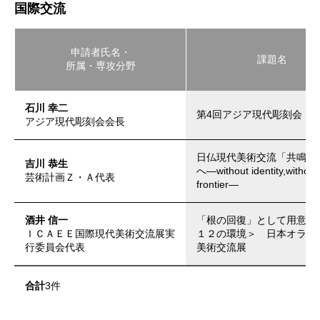
国際交流
申請者氏名・
課題名
所属・専攻分野
石川 幸二
第4回アジア現代彫刻会・
アジア現代彫刻会会長
日仏現代美術交流「共鳴す
吉川 恭生
へ―without identity,without
芸術計画Ｚ・Ａ代表
frontier―
酒井 信一
「根の回復」として用意さ
ＩＣＡＥＥ国際現代美術交流展実
１２の環境＞ 日本オラン
行委員会代表
美術交流展
合計
3件