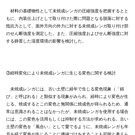
材料の基礎物性として未焼成レンガの圧縮強度を把握するとと
もに、内装仕上げとして取り付けた際に問題となる脱落に対する
抵抗力として、面外方向の外力に対する未焼成レンガ取り付け部
のせん断強度を測定した。また、圧縮強度およびせん断強度に対
する静置した湿度環境の影響を検討した。
③経時変化により未焼成レンガに生じる変色に関する検討
未焼成レンガには、古い土壁に経年で生じる変色現象（「錆
び」と呼ばれる）と類似する現象がみられ、経時により変色が生
じる。焼成するとこの変色と無関係に焼成色が得られるため、通
常は意識されることはなかったが、未焼成レンガを使用する場合
には、この変色を活用もしくは抑制する方法が求められる。古い
土壁の変色を「風合い」として愛でるように、未焼成レンガも年
月を経て変色が生じることに価値づけをすることも可能と考えら