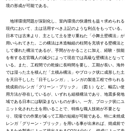
境の形成が可能である。
地球環境問題が深刻化し、室内環境の快適性も益々求められる
現代において、土は活用すべき上記のような利点をもっている。
日本では古来より、主として土を塗り重ねた「小舞土壁構法」が
用いられてきた。この構法は木造軸組の柱間を充填する壁構法と
して優れた構法であるが、手間がかかることに加え、経験・技能
を有する左官職人の減少によって現在では高級な壁構法となって
いる。また、工程間での乾燥に長時間を要し、工期が長い。海外
では湿った土を積んだ「土積み構法」やブロック状に成形した土
を天日干しした「日干しレンガ」、レンガの製造工程で作られる
焼成前のレンガ「グリーン・ブリック」（図１）など、幅広い使
用方法が存在しているが、いずれも組積構法であり、地震多発地
域である日本には馴染まないものが多い。一方、ブロック状にユ
ニット化された土を用いることで、特殊な職人技術が不要とな
り、現場での作業が減って工期の短縮が可能である。特に未焼成
レンガ「グリーン・ブリック」を用いる事が出来れば、焼成前で
あるため製造によって排出されるCO2は少なく、焼成によって失