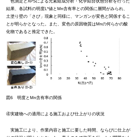
色測定とXPSによる元素組成分析・化学結合状態分析を行った
結果、各試料の明度L*値とMn含有率との関係に層間がみられ、
土塗り壁の「さび」現象と同様に、マンガンが変色と関係するこ
とが明らかとなった。また、変色の原因物質はMnの何らかの酸
化物であると推定できた。
図6 明度とMn含有率の関係
④実建物への適用による施工および仕上がりの状況
実施工により、作業内容と施工に要した時間、ならびに仕上が