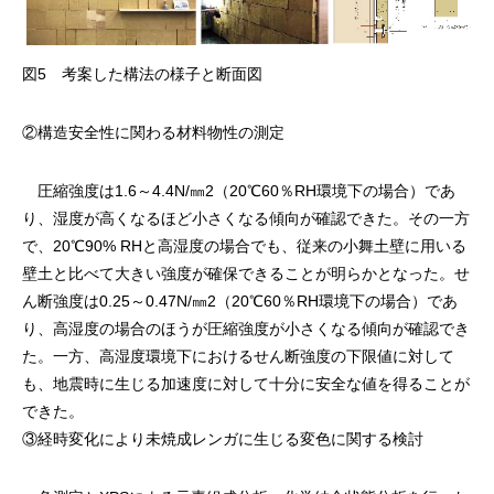
図5 考案した構法の様子と断面図
②構造安全性に関わる材料物性の測定
圧縮強度は1.6～4.4N/㎜2（20℃60％RH環境下の場合）であ
り、湿度が高くなるほど小さくなる傾向が確認できた。その一方
で、20℃90% RHと高湿度の場合でも、従来の小舞土壁に用いる
壁土と比べて大きい強度が確保できることが明らかとなった。せ
ん断強度は0.25～0.47N/㎜2（20℃60％RH環境下の場合）であ
り、高湿度の場合のほうが圧縮強度が小さくなる傾向が確認でき
た。一方、高湿度環境下におけるせん断強度の下限値に対して
も、地震時に生じる加速度に対して十分に安全な値を得ることが
できた。
③経時変化により未焼成レンガに生じる変色に関する検討