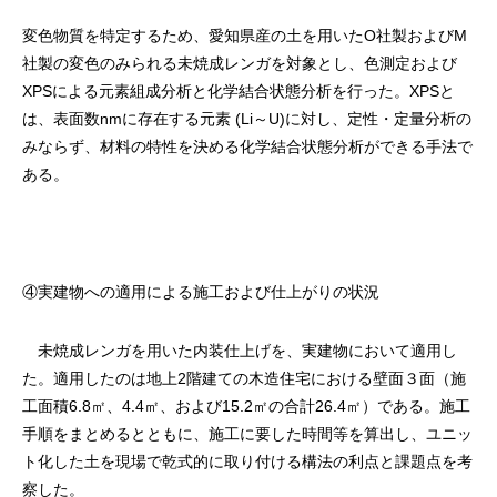
変色物質を特定するため、愛知県産の土を用いたO社製およびM
社製の変色のみられる未焼成レンガを対象とし、色測定および
XPSによる元素組成分析と化学結合状態分析を行った。XPSと
は、表面数nmに存在する元素 (Li～U)に対し、定性・定量分析の
みならず、材料の特性を決める化学結合状態分析ができる手法で
ある。
④実建物への適用による施工および仕上がりの状況
未焼成レンガを用いた内装仕上げを、実建物において適用し
た。適用したのは地上2階建ての木造住宅における壁面３面（施
工面積6.8㎡、4.4㎡、および15.2㎡の合計26.4㎡）である。施工
手順をまとめるとともに、施工に要した時間等を算出し、ユニッ
ト化した土を現場で乾式的に取り付ける構法の利点と課題点を考
察した。