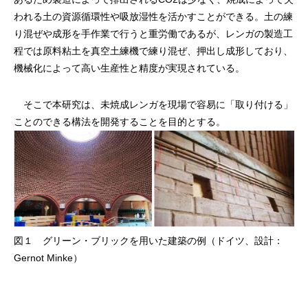
われる土の資源循環性や吸放湿性を活かすことができる。土の練
り混ぜや成形を手作業で行うと重労働であるが、レンガの製造工
程では原料粘土を真空土練機で練り混ぜ、押出し成形しており、
機械化によって高い生産性と精度が実現されている。
そこで本研究は、未焼成レンガを現場で容易に「取り付ける」
ことのできる構法を開発することを目的とする。
図１ グリーン・ブリックを用いた建築の例（ドイツ、設計：
Gernot Minke）