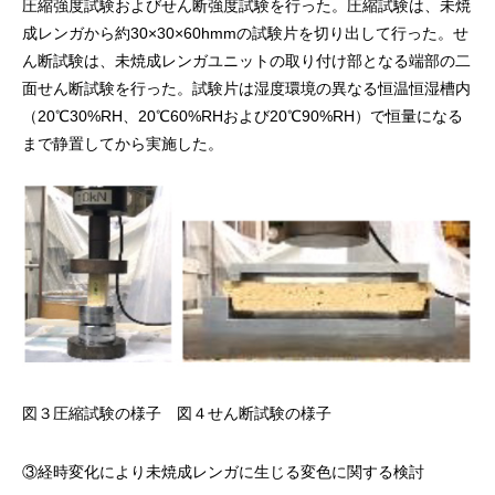
圧縮強度試験およびせん断強度試験を行った。圧縮試験は、未焼
成レンガから約30×30×60hmmの試験片を切り出して行った。せ
ん断試験は、未焼成レンガユニットの取り付け部となる端部の二
面せん断試験を行った。試験片は湿度環境の異なる恒温恒湿槽内
（20℃30%RH、20℃60%RHおよび20℃90%RH）で恒量になる
まで静置してから実施した。
図３圧縮試験の様子 図４せん断試験の様子
③経時変化により未焼成レンガに生じる変色に関する検討