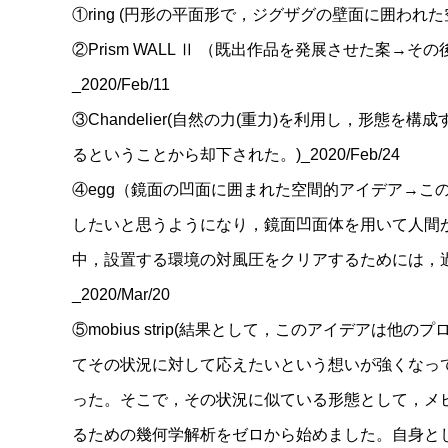
①ring (円形の平面形で，ジグザグの壁面に囲われた空間的
②Prism WALL Ⅱ （既出作品を発展させた案
_2020/Feb/11
③Chandelier(自然の力(重力)を利用し，
るということから却下された。)_2020/Feb/24
④egg（鏡面の凹面に囲まれた空間的アイデア→
したいと思うようになり，鏡面凹面体を用いて人間
中，設置する環境の対風圧をクリアするためには，
_2020/Mar/20
⑤mobius strip(結果として，このアイデ
てその状況に対して応えたいという想いが強くなっ
った。そこで，その状況に似ている形態として，メ
るための幾何学解析をゼロから始めました。自身と