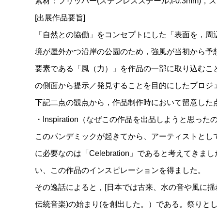
素材：フリッパー(ステンレススチール,t-0.3m
[出展作品要旨]
「自然との協働」をコンセプトにした「表面を，周
境が屋外かつ沿岸の公園のため，強風が当初から予
要素である「風（力）」を作品の一部に取り込むこ
の側面から提示／発見することを目的にしたプロジ
下記二点の観点から，作品制作時において留意した
・Inspiration（なぜこの作品を出品しようと思った
このパンデミックが起きてから、アーティストとし
に必要なのは「Celebration」であると考えてき
い、この作品のインスピレーションを得ました。
その逸話によると，[日本では古来、水の音や風に
伝統音楽)の始まり(を創出した。）である。祭りと