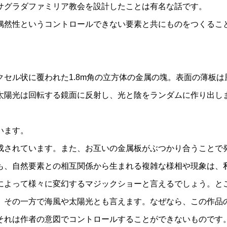
サグラダファミリア教会を設計したことは有名な話です。
偶然性というコントロールできない要素と共にものをつくるこ
セル状に覆われた1.8m角の立方体の金属の塊。表面の薄板
太陽光は回転する鏡面に反射し、光と陰をランダムに作り出し
います。
成されています。また、お互いの金属板がぶつかり合うことで
も、自然要素との相互関係から生まれる複雑な様相や現象は、
によって様々に変幻するマジックショーと言えるでしょう。と
、その一方で海風や太陽光とも言えます。なぜなら、この作品
それは作者の意図でコントロールすることができないものです