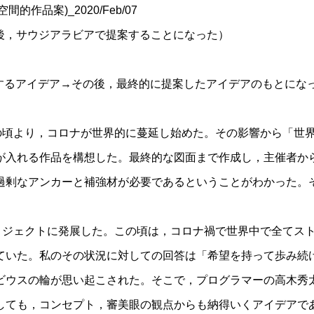
作品案)_2020/Feb/07
→その後，サウジアラビアで提案することになった）
形態を構成するアイデア→その後，最終的に提案したアイデアのもと
この頃より，コロナが世界的に蔓延し始めた。その影響から「世
が入れる作品を構想した。最終的な図面まで作成し，主催者か
過剰なアンカーと補強材が必要であるということがわかった。
アは他のプロジェクトに発展した。この頃は，コロナ禍で世界中で全
ていた。私のその状況に対しての回答は「希望を持って歩み続
ビウスの輪が思い起こされた。そこで，プログラマーの高木秀
しても，コンセプト，審美眼の観点からも納得いくアイデアで