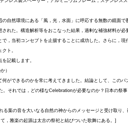
m)，ステンレス製スペーサー，アルミニウムフレーム，ステンレス
辺の自然環境にある「風，光，水面」に呼応する無数の鏡面で
想された。構造解析等をおこなった結果，過剰な補強材料が必
とで，当初コンセプトを止揚することに成功した。さらに，現
ェクト。
点を記載します。
のか）
て何ができるのかを常に考えてきました。結論として、このパ
ました。それでは，どの様なCelebrationが必要なのか？日
揺れる葉の音を大いなる自然の神からのメッセージと受け取り、
して，雅楽の起源は太古の祭祀と結びついた歌舞にある。]