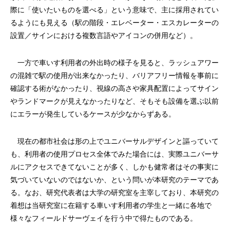
際に「使いたいものを選べる」という意味で、主に採用されてい
るようにも見える（駅の階段・エレベーター・エスカレーターの
設置／サインにおける複数言語やアイコンの併用など）。
一方で車いす利用者の外出時の様子を見ると、ラッシュアワー
の混雑で駅の使用が出来なかったり、バリアフリー情報を事前に
確認する術がなかったり、視線の高さや家具配置によってサイン
やランドマークが見えなかったりなど、そもそも設備を選ぶ以前
にエラーが発生しているケースが少なからずある。
現在の都市社会は形の上でユニバーサルデザインと謳っていて
も、利用者の使用プロセス全体でみた場合には、実際ユニバーサ
ルにアクセスできてないことが多く、しかも健常者はその事実に
気づいていないのではないか、という問いが本研究のテーマであ
る。なお、研究代表者は大学の研究室を主宰しており、本研究の
着想は当研究室に在籍する車いす利用者の学生と一緒に各地で
様々なフィールドサーヴェイを行う中で得たものである。