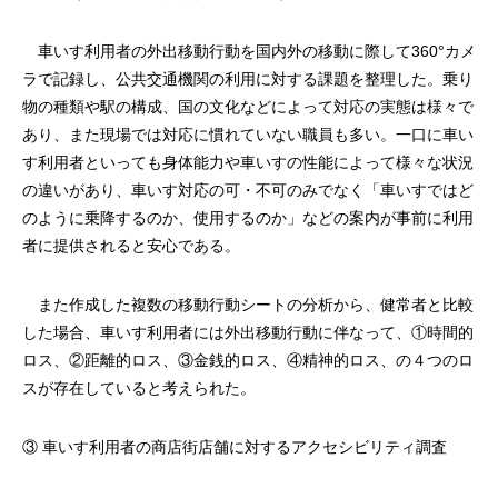
車いす利用者の外出移動行動を国内外の移動に際して360°カメ
ラで記録し、公共交通機関の利用に対する課題を整理した。乗り
物の種類や駅の構成、国の文化などによって対応の実態は様々で
あり、また現場では対応に慣れていない職員も多い。一口に車い
す利用者といっても身体能力や車いすの性能によって様々な状況
の違いがあり、車いす対応の可・不可のみでなく「車いすではど
のように乗降するのか、使用するのか」などの案内が事前に利用
者に提供されると安心である。
また作成した複数の移動行動シートの分析から、健常者と比較
した場合、車いす利用者には外出移動行動に伴なって、①時間的
ロス、②距離的ロス、③金銭的ロス、④精神的ロス、の４つのロ
スが存在していると考えられた。
③ 車いす利用者の商店街店舗に対するアクセシビリティ調査