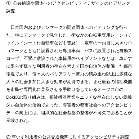
①
公共施設や団体へのアクセシビリティデザインのヒアリング
調査
日本国内およびデンマークの関連団体へのヒアリングを行っ
た。特にデンマークで見学した、街なかの自転車専用レーン（チ
ャイルドシート付自転車なども普及）、電車の一両目に大きなロ
ゴマークとともに設置された専用車両、バスに設置された自動ス
ロープ、石畳に敷設された車輪用のペイブメントなどは、車いす
に限らず様々な利用者の存在を考えて国や自治体が整備した都市
環境であり、個々人のバリアフリー努力の積み重ね以上に多様な
人々の社会参加に大きな効果が期待できる。また最新の福祉機器
を市民や専門化に普及させる手助けをしているオーフス市の
DokkXの取り組みは、福祉機器産業をニッチな存在にしない意義
深い自治体の活動であった。障害者の都市社会へのアクセシビリ
ティの向上には、組織的な社会基盤の整備が不可欠であることが
示唆された。
② 車いす利用者の公共交通機関に対するアクセシビリティ調査