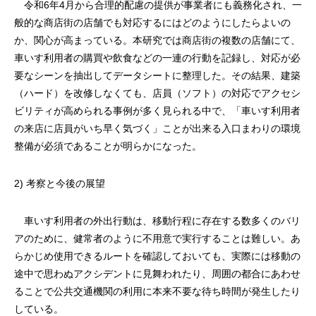
令和6年4月から合理的配慮の提供が事業者にも義務化され、一
般的な商店街の店舗でも対応するにはどのようにしたらよいの
か、関心が高まっている。本研究では商店街の複数の店舗にて、
車いす利用者の購買や飲食などの一連の行動を記録し、対応が必
要なシーンを抽出してデータシートに整理した。その結果、建築
（ハード）を改修しなくても、店員（ソフト）の対応でアクセシ
ビリティが高められる事例が多く見られる中で、「車いす利用者
の来店に店員がいち早く気づく」ことが出来る入口まわりの環境
整備が必須であることが明らかになった。
2) 考察と今後の展望
車いす利用者の外出行動は、移動行程に存在する数多くのバリ
アのために、健常者のように不用意で実行することは難しい。あ
らかじめ使用できるルートを確認しておいても、実際には移動の
途中で思わぬアクシデントに見舞われたり、周囲の都合にあわせ
ることで公共交通機関の利用に本来不要な待ち時間が発生したり
している。