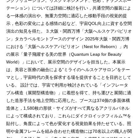
ングソリューション。リスクマネジメント、色彩，トランスポー
テーション）については詳細に検討を行い，共通空間の服装によ
る一体感の演出や、無重力空間に適応した移動手段の視覚的提
示，色彩の変化による感情の起など、宇宙QOL向上に資する空間
演出の知見を得た。 3.大阪・関西万博「大阪へルスケアパビリオ
ン」タカラベルモントブースのデザイン 2025年大阪・関西万博
における「大阪ヘルスケアパビリオン（Nest for Reborn）」内
の展示「量子飛躍する美の世界（Quantum Leap for Beauty
World）」において、展示空間のデザインを担当した。本展示
は、美容と医療の融合による“ミライのヘルスケアサロン”をテー
マとし，宇宙時代の美を探求する場を提供することを目的として
いる。 設計では、宇宙で利用が検討されている「インフレータ
ブル構造（展開型構造物）」に着想を得て、持ち運びと展開に適
した造形手法を地上空間に応用した。ブースは374個の多面体構
造体と，1,580枚の形状・サイズがすべて異なるアクリルパネル
によって構成されており、これらにダイクロイックフィルム™を
貼付し、角度によって色が変化する視覚効果を持たせている。照
明や金属フレームを組み合わせた構造物には70名以上の職人が関