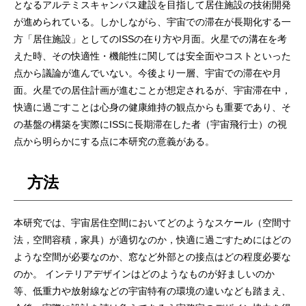
となるアルテミスキャンパス建設を目指して居住施設の技術開発
が進められている。しかしながら、宇宙での滞在が長期化する一
方「居住施設」としてのISSの在り方や月面。火星での溝在を考
えた時、その快適性・機能性に関しては安全面やコストといった
点から議論が進んでいない。今後より一層、宇宙での滞在や月
面。火星での居住計画が進むことが想定されるが、宇宙滞在中，
快適に過ごすことは心身の健康維持の観点からも重要であり、そ
の基盤の構築を実際にISSに長期滞在した者（宇宙飛行士）の視
点から明らかにする点に本研究の意義がある。
方法
本研究では、宇宙居住空間においてどのようなスケール（空間寸
法，空間容積，家具）が適切なのか，快適に過ごすためにはどの
ような空間が必要なのか、窓など外部との接点はどの程度必要な
のか。 インテリアデザインはどのようなものが好ましいのか
等、低重力や放射線などの宇宙特有の環境の違いなども踏まえ、