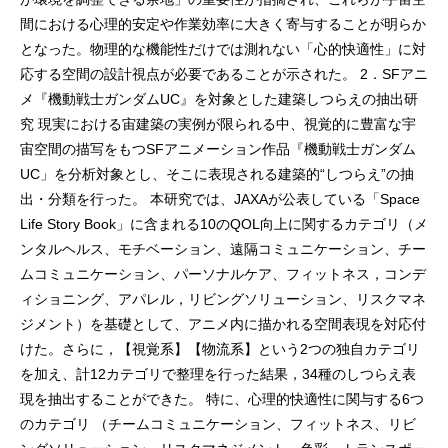
間における心理的安定や作業効率に大きく寄与することが明らか
となった。物理的な機能性だけでは測れない「心的快適性」に対
応する空間の設計視点が必要であることが示された。 2．SFアニ
メ『機動戦士ガンダムUC』を対象とした建築しつらえの抽出研
究 現実における宙建築の実例が限られる中、視覚的に豊富な宇
宙空間の描写をもつSFアニメーション作品『機動戦士ガンダム
UC」を分析対象とし、そこに表現される建築的“しつらえ”の抽
出・分類を行った。 本研究では、JAXAが公表している「Space
Life Story Book」に含まれる10のQOL向上に関するカテゴリ（メ
ンタルヘルス、モチベーション、遠隔コミュニケーション、チー
ムコミュニケーション、パーソナルケア、フィットネス，コンデ
ィショニング、アパレル，リビングソリューション、リスクマネ
ジメント）を基礎として、アニメ内に描かれる空間表現を対応付
けた。さらに，【視覚系】【物流系】という2つの独自カテゴリ
を加え、計12カテゴリで整理を行った結果，34種のしつらえ表
現を抽出することができた。 特に、心理的快適性に関与する6つ
のカテゴリ （チームコミュニケーション、フィットネス、リビ