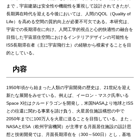
まで，宇宙建築は安全性や機能性を重視して設計されてきたが、
長期満在時代を迎える今後においては、人間のQOL（Quality of
Life）を高める空間の質的向上が必要不可欠である。本研究は、
宇宙での長期滞在に向け。人間工学的視点と心的快適性の融合を
目指した宇宙居住空間におけるインテリアデザインの可能性を
ISS長期滞在者（主に宇宙飛行土）の経験から模索することを目
的としている。
内容
1950年頃から始まった人類の宇宙開発の歴史は、21世紀を迎え
新たな展開をみせている。例えば、イーロン・マスク氏率いる
Space X社はクルードラゴンを開発し，米国NASAより地球とISS
との往還に関わる事業を請け負う、火星居住施設構想の中で
2050年までに100万人を火星に送ることを目指している。また，
NASAとESA（欧州宇宙機関）が主導する月面居住施設の設計思
想と技術開発では、月面長期滞在を（300～500日）とし，基地