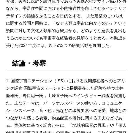
今後、実際に設計を請け負うであろう実務家のデザイン協力を得
ながら、宇居住空間における心的快適性を向上させるインテリア
デザインの指標を探ることを目的とする。 また建築のしつらえ
に関する設問と同時に、「なぜ人類は宇宙に向かうのか」という
疑問に対して文化人類学的な観点から、どのような意義を見出し
うるのかについても宇宙滞在経験者の見解をまとめる。本助成を
受けた2024年度には、以下の3つの研究活動を展開した。
結論・考察
1. 国際宇宙ステーション（ISS）における長期滞在者へのヒアリ
ング調査 国際宇宙ステーションに長期滞在した経験を持つ土井
隆雄氏、野口聡一氏，山崎直子氏へのインタビュー調査を実施し
た。主なテーマは、パーソナルスペースの使い方，コミュニケー
ションスペース、音・色：光などの環境要素への感受、地球との
つながりを感じる要素、物品配置や装飾に関する工夫などであ
る。実体験に基づく証言からは、「地球的風景の再現」や「個人
が環境を調整できる余地」の重要性が指摘され、これらが宇宙空