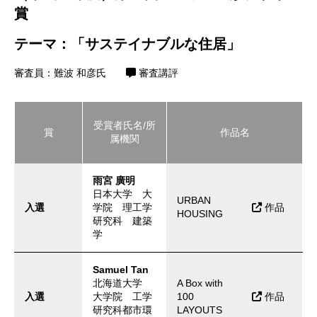
賞
テーマ：「サステイナブルな住居」
審査員：難波 和彦氏
審査講評
受賞者氏名/所
賞
作品名
属機関
雨宮 廣明
日本大学 大
URBAN
入選
学院 理工学
作品
HOUSING
研究科 建築
学
Samuel Tan
北海道大学
A Box with
入選
大学院 工学
100
作品
研究科都市環
LAYOUTS