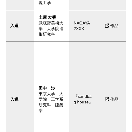
境工学
土屋 友香
武蔵野美術大
NAGAYA
入選
作品
学 大学院造
2XXX
形研究科
田中 渉
東京大学 大
『sandba
入選
学院 工学系
作品
g house』
研究科 建築
学