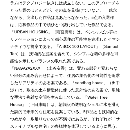
ラムはテクノロジー抜きには成立しない。このアプローチを
とった案のほとんどが、その点を見抜けていない。 残念
ながら、突出した作品は見あたらなかった。5点の入選作
は、応募作品の中で頭ひとつ抜け出していた作品である。
「URBAN HOUSING」（雨宮廣明）は、ペンシルビル群の
リノベーションによって都心居住の可能性を追求したイマジ
ナティヴな提案である。「A BOX 100 LAYOUT」（Samuel
Tan）は、技術的な提案を含めて、シンプルな箱の多様な可
能性を示したバランスの取れた案である。
「NAGAYA2XXX」（土谷友香）は、変わる部分と変わらな
い部分の組み合わせによって、住居の集合化の可能性を追求
したリアリティのある案である。「sandbag house」（田中
渉）は、敷地の土を構造体に使った意外性のある案で、単純
な手法で複雑な空間を生み出している。「Water Tree
House」（下田康晴）は、朝顔状の透明なシェルに水を湛え
た詩的で未来的な住宅を提案している。5作品とも技術的な
つめが今一歩足りないのが不満ではあるが、それぞれが「サ
ステイナブルな住宅」の多様性を体現しているように思う。