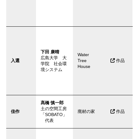
下田 康晴
Water
広島大学 大
入選
Tree
作品
学院 社会環
House
境システム
髙橋 慎一郎
土の空間工房
佳作
廃材の家
作品
「SOBATO」
代表