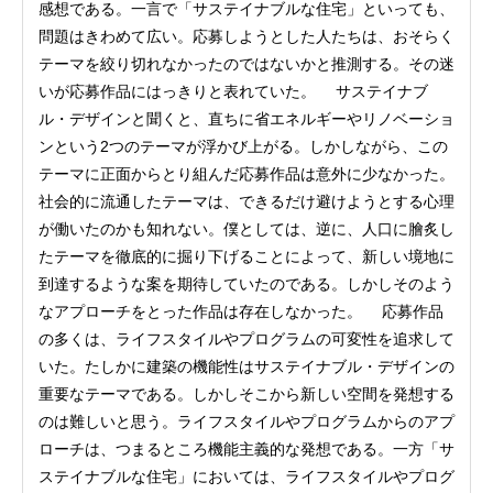
感想である。一言で「サステイナブルな住宅」といっても、
問題はきわめて広い。応募しようとした人たちは、おそらく
テーマを絞り切れなかったのではないかと推測する。その迷
いが応募作品にはっきりと表れていた。 サステイナブ
ル・デザインと聞くと、直ちに省エネルギーやリノベーショ
ンという2つのテーマが浮かび上がる。しかしながら、この
テーマに正面からとり組んだ応募作品は意外に少なかった。
社会的に流通したテーマは、できるだけ避けようとする心理
が働いたのかも知れない。僕としては、逆に、人口に膾炙し
たテーマを徹底的に掘り下げることによって、新しい境地に
到達するような案を期待していたのである。しかしそのよう
なアプローチをとった作品は存在しなかった。 応募作品
の多くは、ライフスタイルやプログラムの可変性を追求して
いた。たしかに建築の機能性はサステイナブル・デザインの
重要なテーマである。しかしそこから新しい空間を発想する
のは難しいと思う。ライフスタイルやプログラムからのアプ
ローチは、つまるところ機能主義的な発想である。一方「サ
ステイナブルな住宅」においては、ライフスタイルやプログ