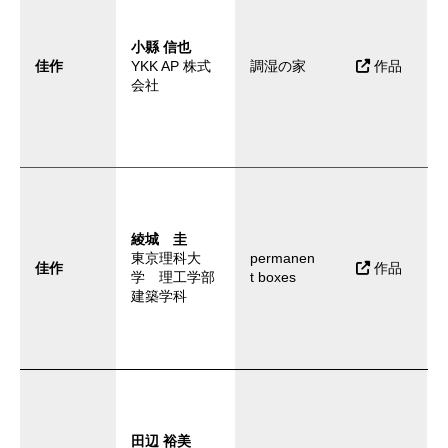
小縣 信也
佳作
YKK AP 株式
調湿の家
作品
会社
綾城 圭
東京理科大
permanen
佳作
作品
学 理工学部
t boxes
建築学科
田辺 裕美