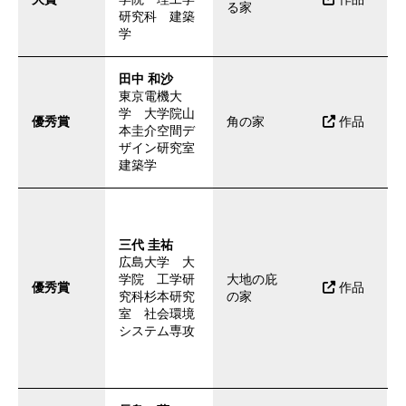
る家
研究科 建築
学
田中 和沙
東京電機大
学 大学院山
優秀賞
角の家
作品
本圭介空間デ
ザイン研究室
建築学
三代 圭祐
広島大学 大
学院 工学研
大地の庇
優秀賞
作品
究科杉本研究
の家
室 社会環境
システム専攻