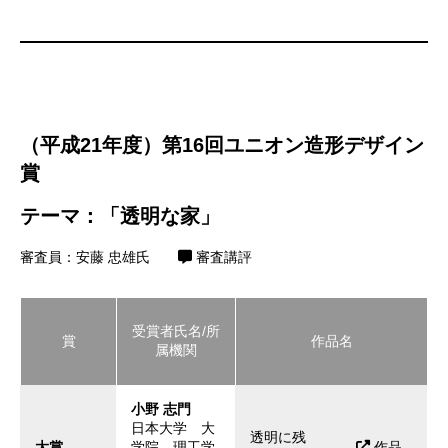
（平成21年度）第16回ユニオン造形デザイン
賞
テーマ：「透明な家」
審査員：安藤 忠雄氏
審査講評
受賞者氏名/所
賞
作品名
属機関
小野 志門
日本大学 大
透明に残
大賞
学院 理工学
作品