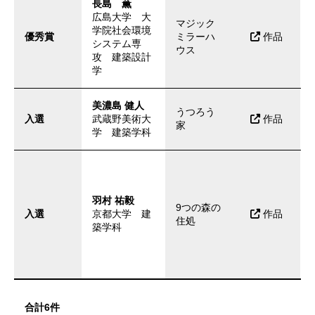
長島 薫
広島大学 大
マジック
学院社会環境
優秀賞
ミラーハ
作品
システム専
ウス
攻 建築設計
学
美濃島 健人
うつろう
入選
武蔵野美術大
作品
家
学 建築学科
羽村 祐毅
9つの森の
入選
京都大学 建
作品
住処
築学科
合計6件