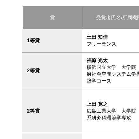
賞
受賞者氏名/所属機
土田 知佳
1等賞
フリーランス
福原 光太
横浜国立大学 大学院
2等賞
府社会空間システム学
築学コース
上田 寛之
2等賞
広島工業大学 大学院
系研究科環境学専攻