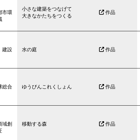
小さな建築をつなげて
都市環
作品
大きなかたちをつくる
域
 建設
水の庭
作品
球総合
ゆうびんこれくしょん
作品
領域創
移動する森
作品
匠