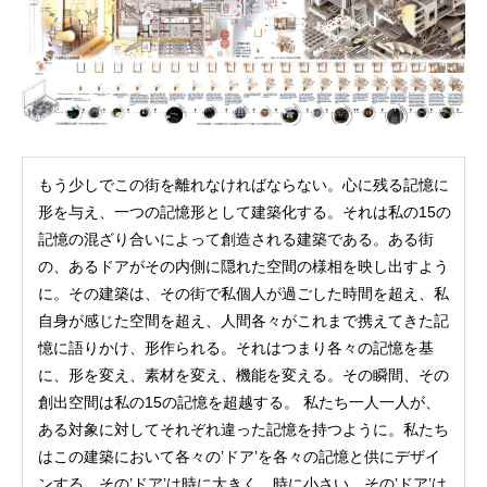
もう少しでこの街を離れなければならない。心に残る記憶に
形を与え、一つの記憶形として建築化する。それは私の15の
記憶の混ざり合いによって創造される建築である。ある街
の、あるドアがその内側に隠れた空間の様相を映し出すよう
に。その建築は、その街で私個人が過ごした時間を超え、私
自身が感じた空間を超え、人間各々がこれまで携えてきた記
憶に語りかけ、形作られる。それはつまり各々の記憶を基
に、形を変え、素材を変え、機能を変える。その瞬間、その
創出空間は私の15の記憶を超越する。 私たち一人一人が、
ある対象に対してそれぞれ違った記憶を持つように。私たち
はこの建築において各々の’ドア’を各々の記憶と供にデザイ
ンする。その’ドア’は時に大きく、時に小さい。その’ドア’は