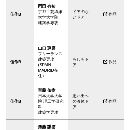
岡田 有祐
京都工芸繊維
ドアのな
佳作B
作品
大学大学院
いドア
建築学専攻
山口 琢磨
フリーランス
建築専攻
もしもド
佳作B
作品
(SPAIN
ア
MADRID在
住）
齊藤 佑樹
日本大学大学
思い出へ
佳作B
院 理工学研究
の液体ド
作品
科
ア
建築学専攻
瀬藤 謙徳