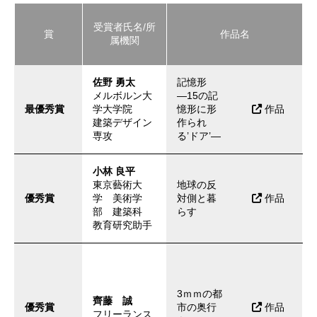
受賞者氏名/所
賞
作品名
属機関
佐野 勇太
記憶形
メルボルン大
―15の記
最優秀賞
学大学院
憶形に形
作品
建築デザイン
作られ
専攻
る’ドア’―
小林 良平
東京藝術大
地球の反
優秀賞
学 美術学
対側と暮
作品
部 建築科
らす
教育研究助手
3ｍｍの都
齊藤 誠
優秀賞
市の奥行
作品
フリーランス