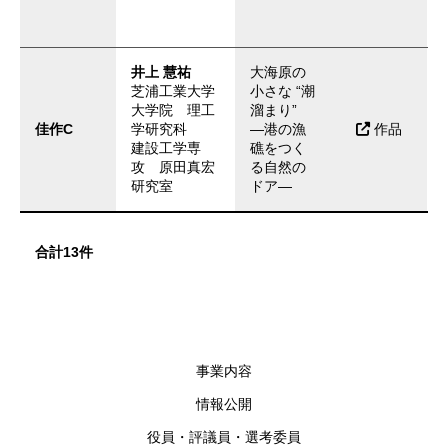
井上 慧祐
大海原の
芝浦工業大学
小さな “潮
大学院 理工
溜まり”
佳作C
学研究科
―港の漁
作品
建設工学専
礁をつく
攻 原田真宏
る自然の
研究室
ドア―
合計13件
事業内容
情報公開
役員・評議員・選考委員