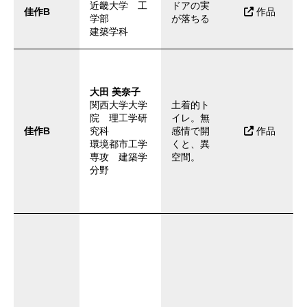
近畿大学 工
ドアの実
佳作B
作品
学部
が落ちる
建築学科
大田 美奈子
関西大学大学
土着的ト
院 理工学研
イレ。無
佳作B
究科
感情で開
作品
環境都市工学
くと、異
専攻 建築学
空間。
分野