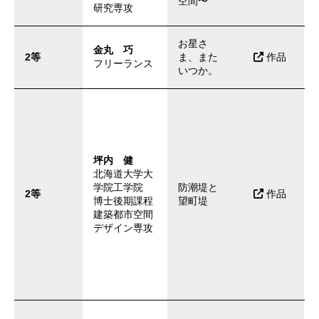
空間〜
研究専攻
お星さ
金丸 巧
2等
ま、また
作品
フリーランス
いつか。
坪内 健
北海道大学大
学院工学院
防潮堤と
2等
作品
博士後期課程
望町堤
建築都市空間
デザイン専攻