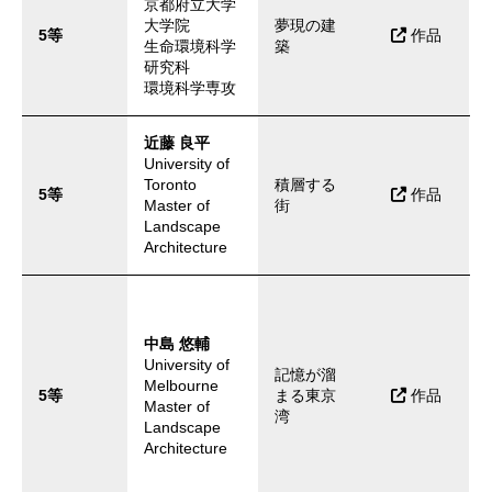
京都府立大学
大学院
夢現の建
5等
作品
生命環境科学
築
研究科
環境科学専攻
近藤 良平
University of
Toronto
積層する
5等
作品
Master of
街
Landscape
Architecture
中島 悠輔
University of
記憶が溜
Melbourne
t
5等
まる東京
作品
Master of
湾
Landscape
Architecture