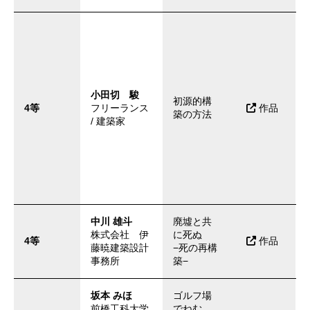
小田切 駿
初源的構
4等
フリーランス
作品
築の方法
/ 建築家
中川 雄斗
廃墟と共
株式会社 伊
に死ぬ
4等
作品
藤暁建築設計
−死の再構
事務所
築−
坂本 みほ
ゴルフ場
前橋工科大学
でねむ