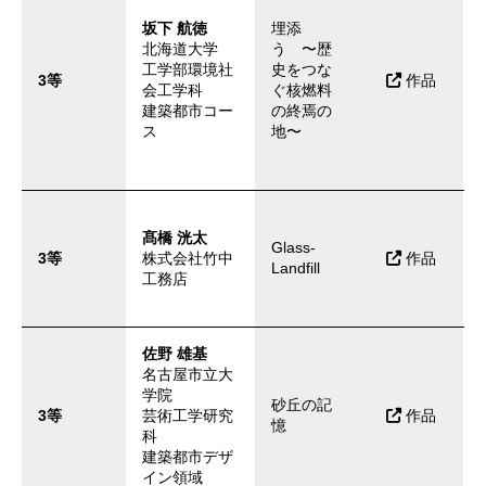
坂下 航徳
埋添
北海道大学
う 〜歴
工学部環境社
史をつな
3等
作品
会工学科
ぐ核燃料
建築都市コー
の終焉の
ス
地〜
髙橋 洸太
Glass-
3等
株式会社竹中
作品
Landfill
工務店
佐野 雄基
名古屋市立大
学院
砂丘の記
3等
芸術工学研究
作品
憶
科
建築都市デザ
イン領域