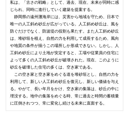
私は、「古さの戦略」として、過去、現在、未来が同時に感
じられ、同時に進行していく建築を提案する。
静岡県の遠州灘海岸には、災害から地域を守ため、日本で
唯一の人工斜め砂丘が広がっている。人工斜め砂丘は、風を
防ぐだけでなく、防波堤の役割も果たす。また人工斜め砂丘
は、堆砂垣を植え、自然の力を利用して成長するため、風向
や地質の条件が揃うこの場所しか形成できない。しかし、人
工斜め砂丘により土地が安定すると、工場や従業員の住宅に
よって多くの人工斜め砂丘が破壊された。現在、このように
砂丘を破壊した住宅の多くは、空き家である。
この空き家と空き家をめぐる道を堆砂垣とし、自然の力を
利用して、新しい人工斜め砂丘を復元し、新しい価値を与え
る。やがて、長い年月をかけ、空き家の集落は、砂丘の中に
埋没する。地中の集落をめぐる時、常に過去と時間の蓄積量
に圧倒されつつ、常に変化し続ける未来に直面する。