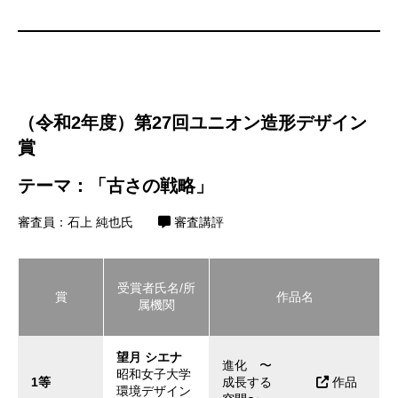
（令和2年度）第27回ユニオン造形デザイン
賞
テーマ：「古さの戦略」
審査員：石上 純也氏
審査講評
受賞者氏名/所
賞
作品名
属機関
望月 シエナ
進化 〜
昭和女子大学
1等
成長する
作品
環境デザイン