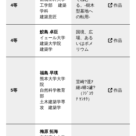
4等
工学部 建築
る。-樹木
作品
学科
型墓地へ
建築意匠
の転用-
鮫島 卓臣
国境、広
イェール大学
場、ある
4等
作品
建築大学院
いはポメ
建築学
リウム
福島 早瑛
熊本大学大学
荳崎?逕ｱ
院
縺ｪ蟒ｺ遽?
5等
自然科学教育
作品
（ﾌｼﾞﾕｳ
部
ﾅ ｹﾝﾁｸ）
土木建築学専
攻 建築学
梅原 拓海