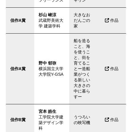
杉山 峻涼
大きなお
佳作A賞
武蔵野美術大
だんごの
作品
学 建築学科
家
船を造る
こと、海
を使うこ
と、街を
野中 郁弥
育てるこ
佳作A賞
横浜国立大学
とー造船
作品
大学院Y-GSA
業がつく
る新しい
大きさの
中に暮ら
すー
宮本 皓生
工学院大学建
うつろい
佳作B賞
作品
築デザイン学
の映写機
科