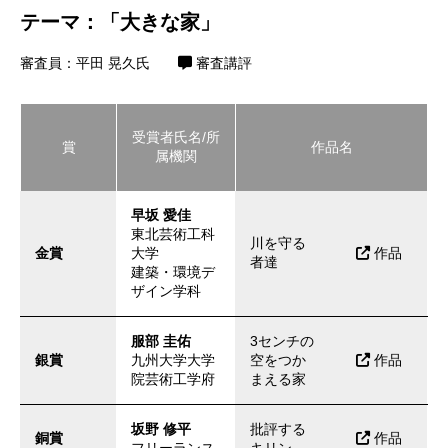
テーマ：「大きな家」
審査員：平田 晃久氏
審査講評
受賞者氏名/所
賞
作品名
属機関
早坂 愛佳
東北芸術工科
川を守る
金賞
大学
作品
者達
建築・環境デ
ザイン学科
服部 圭佑
3センチの
銀賞
九州大学大学
空をつか
作品
院芸術工学府
まえる家
坂野 修平
批評する
銅賞
作品
フリーランス
キリン