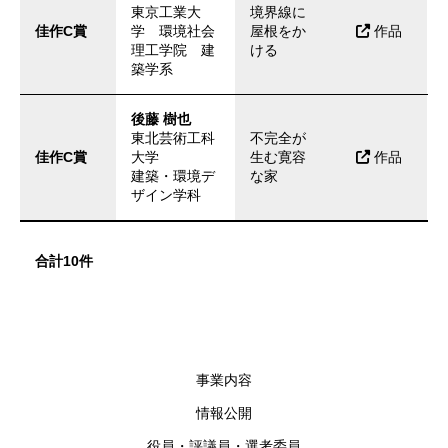
東京工業大
境界線に
佳作C賞
学 環境社会
屋根をか
作品
理工学院 建
ける
築学系
後藤 樹也
東北芸術工科
不完全が
佳作C賞
大学
生む寛容
作品
建築・環境デ
な家
ザイン学科
合計10件
事業内容
情報公開
役員・評議員・選考委員