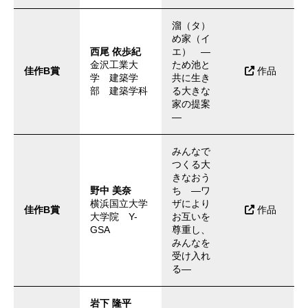
溜（タ）
め家（イ
西尾 依歩紀
エ） ―
金沢工業大
ため池と
佳作B賞
作品
学 建築学
共に生き
部 建築学科
る大きな
家の提案
―
みんなで
つくる大
きなおう
野中 美奈
ち ―ワ
横浜国立大学
ザにより
佳作B賞
作品
大学院 Y-
お互いを
GSA
尊重し、
みんなを
受け入れ
る―
岩下 隆平