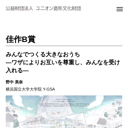
佳作B賞
みんなでつくる大きなおうち
―ワザによりお互いを尊重し、みんなを受け
入れる―
野中 美奈
横浜国立大学大学院 Y-GSA